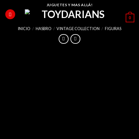
Skip
JUGUETES Y MAS ALLÁ!
to
0
content
INICIO
/
HASBRO
/
VINTAGE COLLECTION
/
FIGURAS