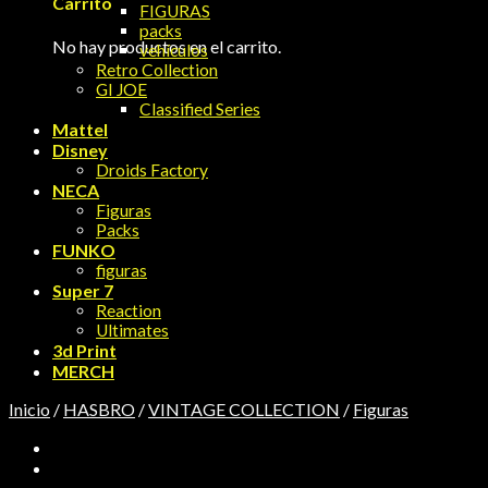
Carrito
FIGURAS
packs
No hay productos en el carrito.
vehículos
Retro Collection
GI JOE
Classified Series
Mattel
Disney
Droids Factory
NECA
Figuras
Packs
FUNKO
figuras
Super 7
Reaction
Ultimates
3d Print
MERCH
Inicio
/
HASBRO
/
VINTAGE COLLECTION
/
Figuras