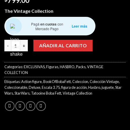
799.00
The Vintage Collection
Pagá
en cuotas
con
Leer más
Mercado Pago
Star Wars - Vintage Collection – Tatooine Boba Fett - Book of 
AÑADIR AL CARRITO
Categorías:
EXCLUSIVAS
,
Figuras
,
HASBRO
,
Packs
,
VINTAGE
COLLECTION
Etiquetas:
Action figure
,
BookOfBobaFett
,
Coleccion
,
Colección Vintage
,
Coleccionable
,
Deluxe
,
Escala 3.75
,
figura de acción
,
Hasbro
,
juguete
,
Star
Wars
,
StarWars
,
Tatooine Boba Fett
,
Vintage Collection