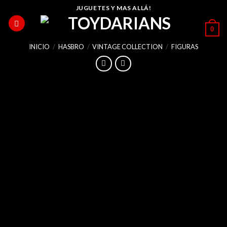
Skip
JUGUETES Y MAS ALLÁ!
to
0
content
INICIO
/
HASBRO
/
VINTAGE COLLECTION
/
FIGURAS