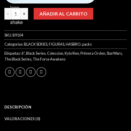
The Black Series - Kylo Ren Pack - The Force Awakens cantidad
AÑADIR AL CARRITO
SKU:
B9104
Categorías:
BLACK SERIES
,
FIGURAS
,
HASBRO
,
packs
Etiquetas:
6"
,
Black Series
,
Coleccion
,
Kylo Ren
,
Primera Orden
,
StarWars
,
The Black Series
,
The Force Awakens
DESCRIPCIÓN
VALORACIONES (0)