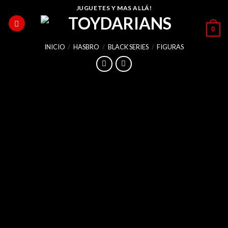
Skip
JUGUETES Y MAS ALLÁ!
to
0
content
INICIO
/
HASBRO
/
BLACK SERIES
/
FIGURAS